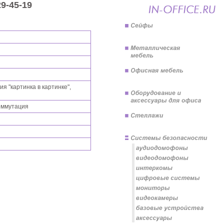
9-45-19
я "картинка в картинке",
коммутация