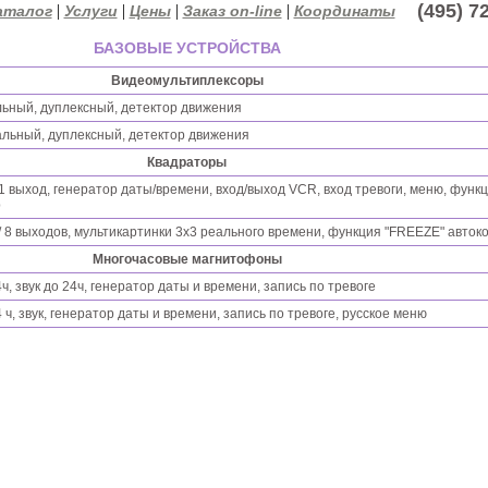
(495) 72
|
|
|
|
аталог
Услуги
Цены
Заказ on-line
Координаты
БАЗОВЫЕ УСТРОЙСТВА
Видеомультиплексоры
льный, дуплексный, детектор движения
альный, дуплексный, детектор движения
Квадраторы
 1 выход, генератор даты/времени, вход/выход VCR, вход тревоги, меню, функци
р
/ 8 выходов, мультикартинки 3х3 реального времени, функция "FREEZE" авто
Многочасовые магнитофоны
ч, звук до 24ч, генератор даты и времени, запись по тревоге
 ч, звук, генератор даты и времени, запись по тревоге, русское меню