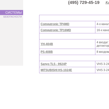
(495) 729-45-19
К
Computronic TP4MD
4-х кана
Computronic TP16MD
16-х кан
4 входа/
YH-404B
детекто
PS-408B
8 входов
Sanyo TLS - 9924P
VHS 3-24
MITSUBISHI HS-1024E
VHS 3-24