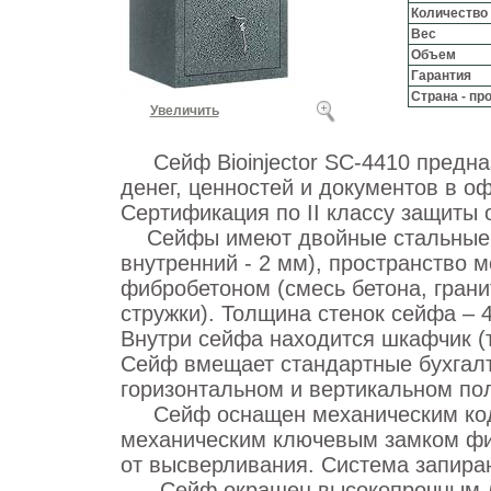
Количество
Вес
Объем
Гарантия
Страна - пр
Увеличить
Сейф Bioinjector SC-4410 предна
денег, ценностей и документов в о
Сертификация по II классу защиты 
Сейфы имеют двойные стальные с
внутренний - 2 мм), пространство 
фибробетоном (cмесь бетона, гран
стружки). Толщина стенок сейфа – 
Внутри сейфа находится шкафчик (
Сейф вмещает стандартные бухгалте
горизонтальном и вертикальном по
Сейф оснащен механическим код
механическим ключевым замком фи
от высверливания. Система запиран
Сейф окрашен высокопрочным дв