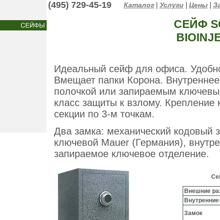
(495) 729-45-19
|
|
|
Каталог
Услуги
Цены
За
СЕЙФ S
BIOINJ
Идеальный сейф для офиса. Удобн
Вмещает папки Корона. Внутреннее
полочкой или запираемым ключевы
класс защиты к взлому. Крепление 
секции по 3-м точкам.
Два замка: механический кодовый з
ключевой Mauer (Германия), внутр
запираемое ключевое отделение.
Се
Внешние ра
Внутренние
Замок