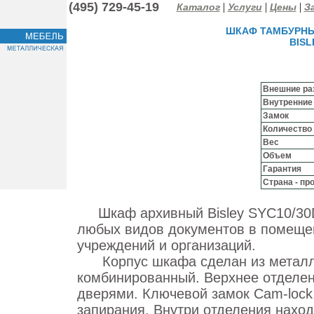
(495) 729-45-19
|
|
|
Каталог
Услуги
Цены
За
ШКАФ ТАМБУРНЫЙ
BISL
Внешние ра
Внутренние
Замок
Количество
Вес
Объем
Гарантия
Страна - пр
Шкаф архивный Bisley SYC10/30D
любых видов документов в помещен
учреждений и организаций.
Корпус шкафа сделан из металла
комбинированный. Верхнее отделе
дверями. Ключевой замок Cam-lock
запирания. Внутри отделения наход